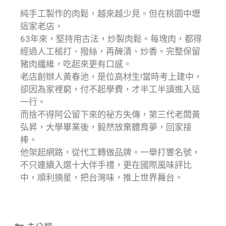
純手工製作的肉鬆，越來越少見。但在桃園中壢
這家老店，
63年來，堅持用古法，炒製肉鬆。每塊肉，都得
經過人工槌打、撥絲，再醃漬、炒香。完整保留
豬肉纖維，吃起來更有口感。
老店創辦人黃春池，是位高材生!當時考上建中，
卻因為家裡窮，付不起學費，才半工半讀進入這
一行。
而捨不得阿公留下來的祕方失傳，第三代老闆黃
弘昇，大學畢業後，毅然放棄體育夢，回家接
棒。
他架起網路，從代工轉做品牌。一舉打響名號，
不只連續入選十大伴手禮，更在國際風味評比
中，順利摘星，把台灣味，推上世界舞台。